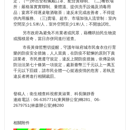
定，（一)外出全程佩戴口罩、配合實聯制、（二)餐飮場
所：嚴格落實實聯制、量體溫、提供洗手設備及消毒用
品；宴席不得逐桌敬酒敬茶；違反未完成改善者，不得提
供內用服務、（三)賣場、超市、市場加強人流管制：室內
空間至少1.5米/人，室外空間至少1米/人；不開放試吃。
另市政府為避免不肖業者或民眾，藉機哄抬民生物資
或囤積居奇，當日亦併同進行巡查。
市長黃偉哲懇切提醒，守護年味府城市民食衣住行育
樂的防疫安全措施，人人當責，在防疫不鬆懈的原則下責
請業者、市民應遵守規定，違反上開防疫措施，依傳染病
防治法第七十條第一項規定，處新臺幣三千元以上一萬五
千元以下罰鍰，請市民全體一心挺過疫情的危害，若執意
違反者將進行相關裁罰。
發稿人：衛生稽查科視察黃淑菁、科長陳靜香
連絡電話：06-6357716(東興辦公室)轉281、06-
2679751(林森辦公室)轉280
相關附件