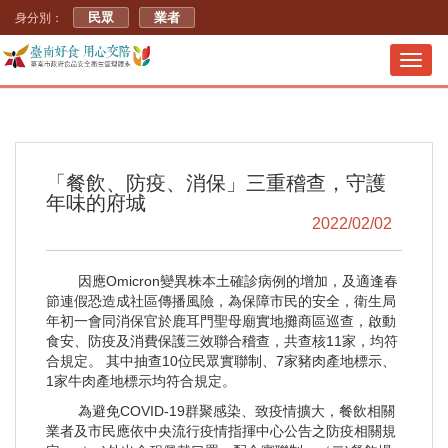
民眾
業者
身分別：
Toggl
navig
「餐飲、防疫、消保」三重稽查，守護
年味的府城
2022/02/02
因應Omicron變異株本土確診病例的增加，及適逢春
節連假恐造成社區傳播風險，為保障市民的安全，衛生局
年初一會同消保官於鹿耳門聖母廟實地攤商區巡查，啟動
食安、防疫及消費保護三效聯合稽查，共查核11家，均符
合規定。 其中抽查10位民眾實聯制、7家豬肉產地標示、
1家牛肉產地標示均符合規定。
為避免COVID-19群聚感染、致疫情擴大，餐飲相關
業者及市民應依中央流行疫情指揮中心公告之防疫相關規