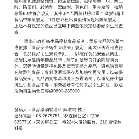
驗項目包括農藥殘留、衛生指標菌、動物用藥、順丁烯二
酸、防腐劑、殺菌劑、漂白劑、著色劑、重金屬等，檢驗
結果88件符合規定，其中3件巴西蘑菇檢出重金屬(鎘)超出
食品中限量規定，1件敏豆檢出農藥殘留超出限量規定，
上述不符規定的產品已立即下架並依規定移源頭衛生局查
處。
臺南市政府衛生局呼籲食品業者，從事食品製造販售
應依據「食品安全衛生管理法」規定，產製販售過程應符
合「食品良好衛生規範準則」，以確保食品安全及衛生。
提醒民眾選購年節產品時，除了到信譽良好的商店購買
外，選購時儘量選擇包裝及標示完整之產品，避免購買顏
色鮮艷的食品，食材應適當保存及加熱後再食用，以確保
食品安全。食品勿於常溫環境下放置過長，以避免微生物
滋生引起食品中毒；消費者若有任何食品衛生問題，歡迎
洽詢衛生局食安專線0800-285000。
發稿人：食品藥物管理科 陳淑純 技士
連絡電話：06-2679751（林森辦公室）或06-
6357716（東興辦公室）轉224朱俊穎股長、210 費偉鈴
科長