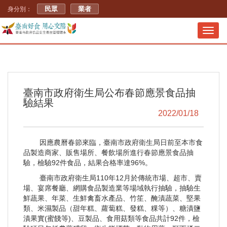
民眾
業者
身分別：
Toggl
navig
臺南市政府衛生局公布春節應景食品抽
驗結果
2022/01/18
因應農曆春節來臨，臺南市政府衛生局日前至本市食
品製造商家、販售場所、餐飲場所進行春節應景食品抽
驗，檢驗92件食品，結果合格率達96%。
臺南市政府衛生局110年12月於傳統市場、超市、賣
場、宴席餐廳、網購食品製造業等場域執行抽驗，抽驗生
鮮蔬果、年菜、生鮮禽畜水產品、竹笙、醃漬蔬菜、堅果
類、米濕製品（甜年糕、蘿蔔糕、發糕、粿等）、糖漬鹽
漬果實(蜜餞等)、豆製品、食用菇類等食品共計92件，檢