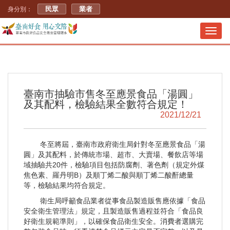
民眾
業者
身分別：
Toggl
navig
臺南市抽驗市售冬至應景食品「湯圓」
及其配料，檢驗結果全數符合規定！
2021/12/21
冬至將屆，臺南市政府衛生局針對冬至應景食品「湯
圓」及其配料，於傳統市場、超市、大賣場、餐飲店等場
域抽驗共20件，檢驗項目包括防腐劑、著色劑（規定外煤
焦色素、羅丹明B）及順丁烯二酸與順丁烯二酸酐總量
等，檢驗結果均符合規定。
衛生局呼籲食品業者從事食品製造販售應依據「食品
安全衛生管理法」規定，且製造販售過程並符合「食品良
好衛生規範準則」，以確保食品衛生安全。消費者選購完