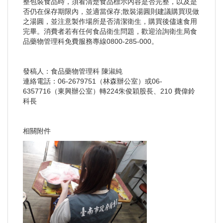
整包裝食品時，須看清楚食品標示內容是否完整，以及是
否仍在保存期限內，並適當保存;散裝湯圓則建議購買現做
之湯圓，並注意製作場所是否清潔衛生，購買後儘速食用
完畢。消費者若有任何食品衛生問題，歡迎洽詢衛生局食
品藥物管理科免費服務專線0800-285-000。
發稿人：食品藥物管理科 陳淑純
連絡電話：06-2679751（林森辦公室）或06-
6357716（東興辦公室）轉224朱俊穎股長、210 費偉鈴
科長
相關附件