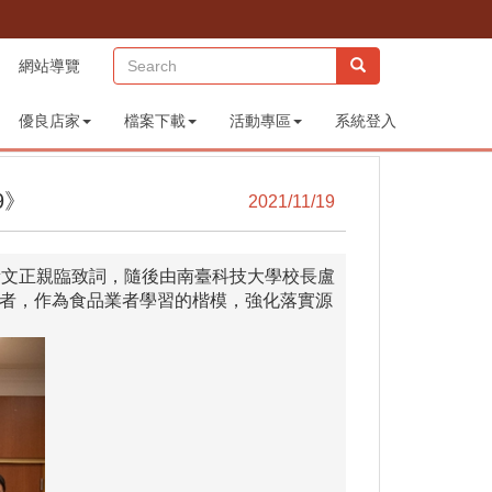
(sitemap)
網站導覽
優良店家
檔案下載
活動專區
系統登入
9》
2021/11/19
黃文正親臨致詞，隨後由南臺科技大學校長盧
者，作為食品業者學習的楷模，強化落實源