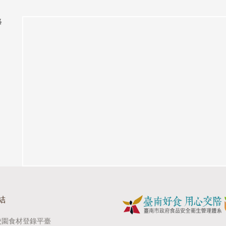
絡
結
校園食材登錄平臺