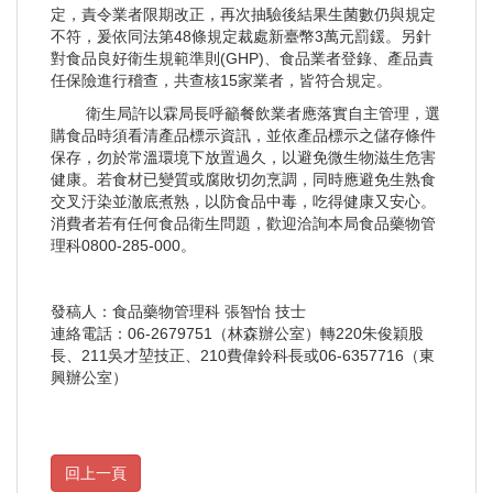
定，責令業者限期改正，再次抽驗後結果生菌數仍與規定
不符，爰依同法第48條規定裁處新臺幣3萬元罰鍰。另針
對食品良好衛生規範準則(GHP)、食品業者登錄、產品責
任保險進行稽查，共查核15家業者，皆符合規定。
衛生局許以霖局長呼籲餐飲業者應落實自主管理，選
購食品時須看清產品標示資訊，並依產品標示之儲存條件
保存，勿於常溫環境下放置過久，以避免微生物滋生危害
健康。若食材已變質或腐敗切勿烹調，同時應避免生熟食
交叉汙染並澈底煮熟，以防食品中毒，吃得健康又安心。
消費者若有任何食品衛生問題，歡迎洽詢本局食品藥物管
理科0800-285-000。
發稿人：食品藥物管理科 張智怡 技士
連絡電話：06-2679751（林森辦公室）轉220朱俊穎股
長、211吳才堃技正、210費偉鈴科長或06-6357716（東
興辦公室）