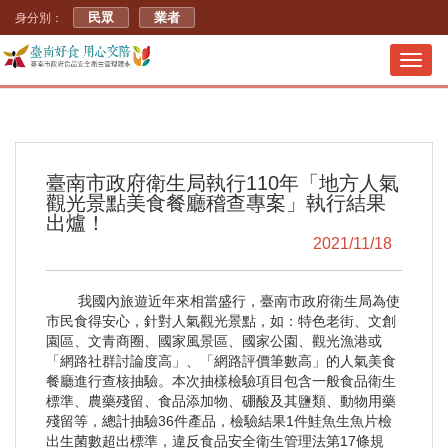
民眾
業者
身分別：
Toggl
navig
臺南市政府衛生局執行110年「地方人氣
觀光景點美食餐廳稽查專案」執行結果
出爐！
2021/11/18
我國內旅遊近年來相當盛行，臺南市政府衛生局為使
市民食得安心，針對人氣觀光景點，如：特色老街、文創
園區、文青商圈、國家風景區、國家公園、觀光漁港或
「網路社群討論度高」、「網路評價筆數高」的人氣美食
餐廳進行查核抽驗。本次抽樣檢驗項目包含一般食品衛生
標準、農藥殘留、食品添加物、硼酸及其鹽類、動物用藥
殘留等，總計抽驗36件產品，檢驗結果1件鮭魚生魚片檢
出生菌數超出標準，違反食品安全衛生管理法第17條規