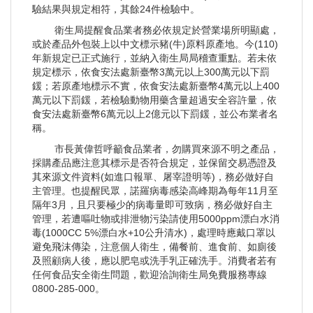
驗結果與規定相符，其餘24件檢驗中。
衛生局提醒食品業者務必依規定於營業場所明顯處，
或於產品外包裝上以中文標示豬(牛)原料原產地。今(110)
年新規定已正式施行，並納入衛生局局稽查重點。若未依
規定標示，依食安法處新臺幣3萬元以上300萬元以下罰
鍰；若原產地標示不實，依食安法處新臺幣4萬元以上400
萬元以下罰鍰，若檢驗動物用藥含量超過安全容許量，依
食安法處新臺幣6萬元以上2億元以下罰鍰，並公布業者名
稱。
市長黃偉哲呼籲食品業者，勿購買來源不明之產品，
採購產品應注意其標示是否符合規定，並保留交易憑證及
其來源文件資料(如進口報單、屠宰證明等)，務必做好自
主管理。也提醒民眾，諾羅病毒感染高峰期為每年11月至
隔年3月，且只要極少的病毒量即可致病，務必做好自主
管理，若遭嘔吐物或排泄物污染請使用5000ppm漂白水消
毒(1000CC 5%漂白水+10公升清水)，處理時應戴口罩以
避免飛沫傳染，注意個人衛生，備餐前、進食前、如廁後
及照顧病人後，應以肥皂或洗手乳正確洗手。消費者若有
任何食品安全衛生問題，歡迎洽詢衛生局免費服務專線
0800-285-000。