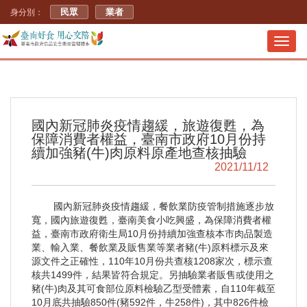
民眾
業者
身分別：
Toggl
navig
國內新冠肺炎疫情趨緩，旅遊復甦，為
保障消費者權益，臺南市政府10月份持
續加強豬(牛)肉原料原產地查核抽驗
2021/11/12
國內新冠肺炎疫情趨緩，餐飲業防疫管制措施逐步放
寬，國內旅遊復甦，臺南美食小吃興盛，為保障消費者權
益，臺南市政府衛生局10月份持續加強查核本市肉品製造
業、輸入業、餐飲業及販售業等業者豬(牛)原料標示及來
源文件之正確性，110年10月份共查核1208家次，標示查
核共1499件，結果皆符合規定。另抽驗業者販售或使用之
豬(牛)肉及其可食部位原料檢驗乙型受體素，自110年截至
10月底共抽驗850件(豬592件，牛258件)，其中826件檢