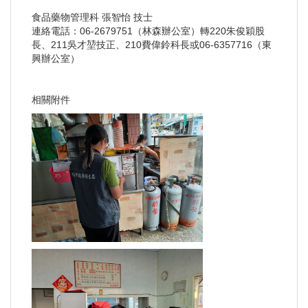
食品藥物管理科 張智怡 技士
連絡電話：06-2679751（林森辦公室）轉220朱俊穎股
長、211吳才堃技正、210費偉鈴科長或06-6357716（東
興辦公室）
相關附件