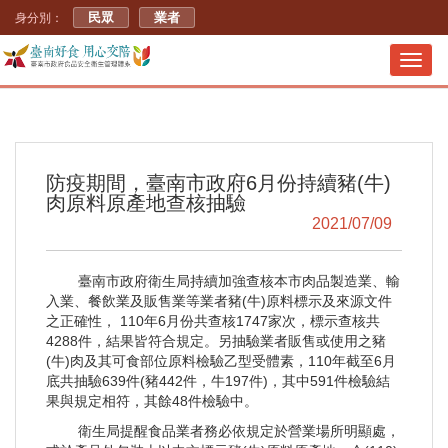
民眾
業者
身分別：
Toggl
navig
防疫期間，臺南市政府6月份持續豬(牛)
肉原料原產地查核抽驗
2021/07/09
臺南市政府衛生局持續加強查核本市肉品製造業、輸
入業、餐飲業及販售業等業者豬(牛)原料標示及來源文件
之正確性， 110年6月份共查核1747家次，標示查核共
4288件，結果皆符合規定。另抽驗業者販售或使用之豬
(牛)肉及其可食部位原料檢驗乙型受體素，110年截至6月
底共抽驗639件(豬442件，牛197件)，其中591件檢驗結
果與規定相符，其餘48件檢驗中。
衛生局提醒食品業者務必依規定於營業場所明顯處，