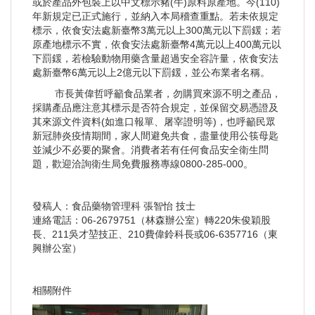
或於產品外包裝上以中文標示豬(牛)原料原產地。今(110)
年新規定已正式施行，並納入本局稽查重點。若未依規定
標示，依食安法處新臺幣3萬元以上300萬元以下罰鍰；若
原產地標示不實，依食安法處新臺幣4萬元以上400萬元以
下罰鍰，若檢驗動物用藥含量超過安全容許量，依食安法
處新臺幣6萬元以上2億元以下罰鍰，並公布業者名稱。
市長黃偉哲呼籲食品業者，勿購買來源不明之產品，
採購產品應注意其標示是否符合規定，並保留交易憑證及
其來源文件資料(如進口報單、屠宰證明等)，也呼籲民眾
新冠肺炎疫情期間，家人間避免共食，盡量使用公筷母匙
並減少不必要的聚會。消費者若有任何食品安全衛生問
題，歡迎洽詢衛生局免費服務專線0800-285-000。
發稿人：食品藥物管理科 張智怡 技士
連絡電話：06-2679751（林森辦公室）轉220朱俊穎股
長、211吳才堃技正、210費偉鈴科長或06-6357716（東
興辦公室）
相關附件