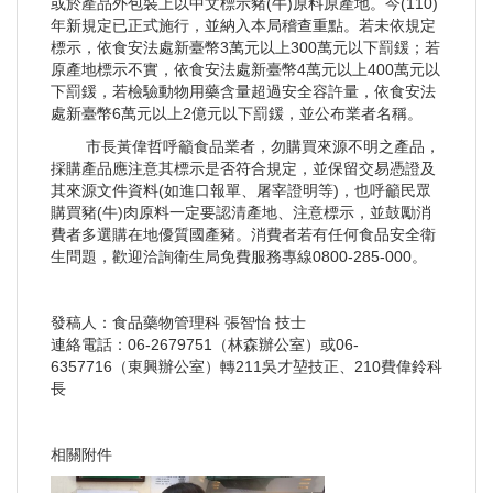
或於產品外包裝上以中文標示豬(牛)原料原產地。今(110)
年新規定已正式施行，並納入本局稽查重點。若未依規定
標示，依食安法處新臺幣3萬元以上300萬元以下罰鍰；若
原產地標示不實，依食安法處新臺幣4萬元以上400萬元以
下罰鍰，若檢驗動物用藥含量超過安全容許量，依食安法
處新臺幣6萬元以上2億元以下罰鍰，並公布業者名稱。
市長黃偉哲呼籲食品業者，勿購買來源不明之產品，
採購產品應注意其標示是否符合規定，並保留交易憑證及
其來源文件資料(如進口報單、屠宰證明等)，也呼籲民眾
購買豬(牛)肉原料一定要認清產地、注意標示，並鼓勵消
費者多選購在地優質國產豬。消費者若有任何食品安全衛
生問題，歡迎洽詢衛生局免費服務專線0800-285-000。
發稿人：食品藥物管理科 張智怡 技士
連絡電話：06-2679751（林森辦公室）或06-
6357716（東興辦公室）轉211吳才堃技正、210費偉鈴科
長
相關附件