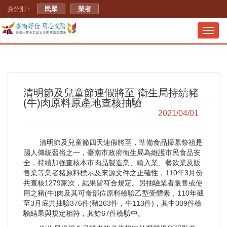
民眾
業者
身分別：
Toggl
navig
清明節及兒童節連假將至 衛生局持續豬
(牛)肉原料原產地查核抽驗
2021/04/01
清明節及兒童節四天連假將至，準備食品掃墓祭祖是
國人傳統習俗之一，臺南市政府衛生局為維護市民食品安
全，持續加強查核本市肉品製造業、輸入業、餐飲業及販
售業等業者豬原料標示及來源文件之正確性，110年3月份
共查核1279家次，結果皆符合規定。另抽驗業者販售或使
用之豬(牛)肉及其可食部位原料檢驗乙型受體素，110年截
至3月底共抽驗376件(豬263件，牛113件)，其中309件檢
驗結果與規定相符，其餘67件檢驗中。