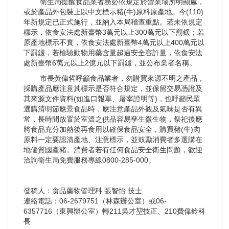
衛生局提醒食品業者務必依規定於營業場所明顯處，
或於產品外包裝上以中文標示豬(牛)原料原產地。今(110)
年新規定已正式施行，並納入本局稽查重點。若未依規定
標示，依食安法處新臺幣3萬元以上300萬元以下罰鍰；若
原產地標示不實，依食安法處新臺幣4萬元以上400萬元以
下罰鍰，若檢驗動物用藥含量超過安全容許量，依食安法
處新臺幣6萬元以上2億元以下罰鍰，並公布業者名稱。
市長黃偉哲呼籲食品業者，勿購買來源不明之產品，
採購產品應注意其標示是否符合規定，並保留交易憑證及
其來源文件資料(如進口報單、屠宰證明等)，也呼籲民眾
選購清明節應景食品時，應注意產品外觀及氣味是否有異
常，長時間放置於室溫之供品容易孳生微生物，祭祀後應
將食品充分加熱後再食用以確保食品安全，購買豬(牛)肉
原料一定要認清產地、注意標示，並鼓勵消費者多選購在
地優質國產豬。消費者若有任何食品安全衛生問題，歡迎
洽詢衛生局免費服務專線0800-285-000。
發稿人：食品藥物管理科 張智怡 技士
連絡電話：06-2679751（林森辦公室）或06-
6357716（東興辦公室）轉211吳才堃技正、210費偉鈴科
長