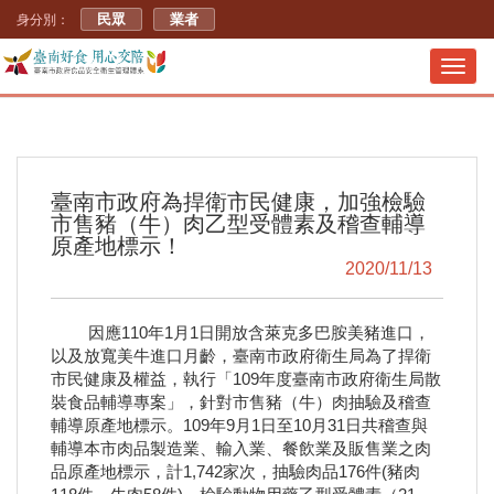
民眾
業者
身分別：
Toggl
navig
臺南市政府為捍衛市民健康，加強檢驗
市售豬（牛）肉乙型受體素及稽查輔導
原產地標示！
2020/11/13
因應110年1月1日開放含萊克多巴胺美豬進口，
以及放寬美牛進口月齡，臺南市政府衛生局為了捍衛
市民健康及權益，執行「109年度臺南市政府衛生局散
裝食品輔導專案」，針對市售豬（牛）肉抽驗及稽查
輔導原產地標示。109年9月1日至10月31日共稽查與
輔導本市肉品製造業、輸入業、餐飲業及販售業之肉
品原產地標示，計1,742家次，抽驗肉品176件(豬肉