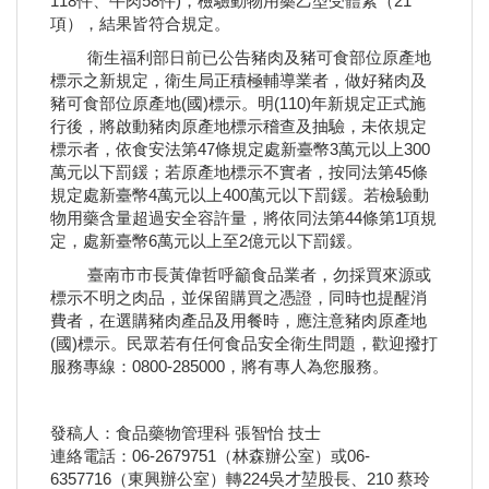
118件、牛肉58件)，檢驗動物用藥乙型受體素（21
項），結果皆符合規定。
衛生福利部日前已公告豬肉及豬可食部位原產地
標示之新規定，衛生局正積極輔導業者，做好豬肉及
豬可食部位原產地(國)標示。明(110)年新規定正式施
行後，將啟動豬肉原產地標示稽查及抽驗，未依規定
標示者，依食安法第47條規定處新臺幣3萬元以上300
萬元以下罰鍰；若原產地標示不實者，按同法第45條
規定處新臺幣4萬元以上400萬元以下罰鍰。若檢驗動
物用藥含量超過安全容許量，將依同法第44條第1項規
定，處新臺幣6萬元以上至2億元以下罰鍰。
臺南市市長黃偉哲呼籲食品業者，勿採買來源或
標示不明之肉品，並保留購買之憑證，同時也提醒消
費者，在選購豬肉產品及用餐時，應注意豬肉原產地
(國)標示。民眾若有任何食品安全衛生問題，歡迎撥打
服務專線：0800-285000，將有專人為您服務。
發稿人：食品藥物管理科 張智怡 技士
連絡電話：06-2679751（林森辦公室）或06-
6357716（東興辦公室）轉224吳才堃股長、210 蔡玲