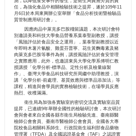
測，以降低食安事件的發生，是衛生局責無旁貸的責
任，為強化食品中相關檢驗技術之提昇，遂於109年11
月6日於本局東興辦公室舉辦「食品分析技術暨檢驗品
質管制應用研討會」。
因應肉品中萊克多巴胺殘留議題，本次研討會特
別邀請美和科技大學食品營養系葉泰聖副教授，講授
「風險評估於食品安全之運用」，葉泰聖副教授以近
年即時木薯片氰酸、雞蛋芬普寧、花生黃麴毒素及豬
肉萊克多巴胺等事件為例，講授風險評估於食安管理
之實際應用，此外，也邀請東吳大學化學系傅明仁教
授講授「化學分析-標準品、定性分析及檢量線製
作」、臺灣大學食品科技研究所周繼中助理教授，演
講「化學分析-前處理、基質效應與標準品添加法」等
課程，精進與會學員的實務檢驗技術，在場學員反應
熱烈、收穫滿滿。
衛生局為加強各實驗室的密切交流及實驗室品質
提昇，已連續9年舉辦全國性的檢驗研討會，本次研討
會與會者來自全國各縣市衛生局檢驗先進、臺南縣醫
檢師公會會員、臺南市醫檢師公會會員、全國各大專
院校食品相關科系師生、行政院衛生福利部食品藥物
管理署（TFDA）及全國認證基金會（TAF）之認證實