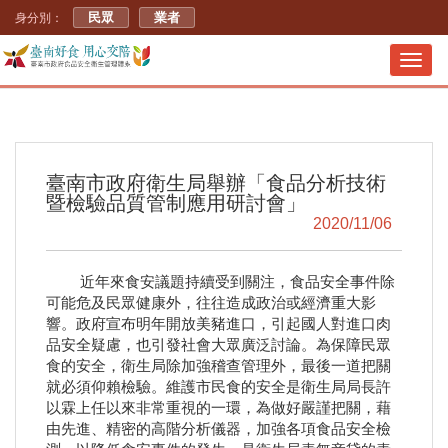
民眾
業者
身分別：
Toggl
navig
臺南市政府衛生局舉辦「食品分析技術
暨檢驗品質管制應用研討會」
2020/11/06
近年來食安議題持續受到關注，食品安全事件除
可能危及民眾健康外，往往造成政治或經濟重大影
響。政府宣布明年開放美豬進口，引起國人對進口肉
品安全疑慮，也引發社會大眾廣泛討論。為保障民眾
食的安全，衛生局除加強稽查管理外，最後一道把關
就必須仰賴檢驗。維護市民食的安全是衛生局局長許
以霖上任以來非常重視的一環，為做好嚴謹把關，藉
由先進、精密的高階分析儀器，加強各項食品安全檢