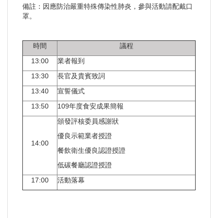
備註：因應防治嚴重特殊傳染性肺炎，參與活動請配戴口
罩。
時間
議程
13:00
業者報到
13:30
長官及貴賓致詞
13:40
宣誓儀式
13:50
109年度食安成果簡報
頒發評核委員感謝狀
優良示範業者授證
14:00
餐飲衛生優良認證授證
低碳餐廳認證授證
17:00
活動落幕