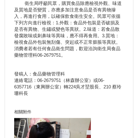
衛生局呼籲民眾，購買食品除應檢視外觀、味道
及質地是否變質，亦應多加注意食品是否有異物摻
入，再進行食用，以確保飲食衛生安全。民眾可依循
下列方向進行檢視：1.外觀：食品外包裝是否破損及
是否有異物、生鏽或變色等異狀。2.味道：若食品散
發腐敗味或刺鼻味等異味，應不得再食用。3.質地：
檢視食品外包裝無刮傷、突起或不正常膨脹等異狀。
消費者若有任何食品衛生問題，歡迎洽詢衛生局食品
藥物管理科06-2679751。
發稿人：食品藥物管理科
連絡電話：06-2679751（林森辦公室）或06-
6357716（東興辦公室）轉224吳才堃股長、210 蔡玲
珊科長
相關附件