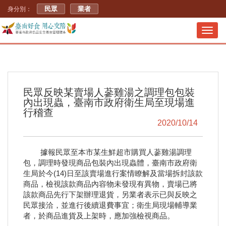
民眾
業者
身分別：
Toggl
navig
民眾反映某賣場人蔘雞湯之調理包包裝
內出現蟲，臺南市政府衛生局至現場進
行稽查
2020/10/14
據報民眾至本市某生鮮超市購買人蔘雞湯調理
包，調理時發現商品包裝內出現蟲體，臺南市政府衛
生局於今(14)日至該賣場進行案情瞭解及當場拆封該款
商品，檢視該款商品內容物未發現有異物，賣場已將
該款商品先行下架辦理退貨，另業者表示已與反映之
民眾接洽，並進行後續退費事宜；衛生局現場輔導業
者，於商品進貨及上架時，應加強檢視商品。