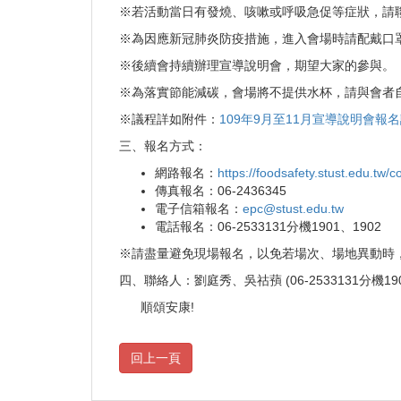
※若活動當日有發燒、咳嗽或呼吸急促等症狀，請
※為因應新冠肺炎防疫措施，進入會場時請配戴口
※後續會持續辦理宣導說明會，期望大家的參與。
※為落實節能減碳，會場將不提供水杯，請與會者
※議程詳如附件：
109年9月至11月宣導說明會報名議
三、報名方式：
網路報名：
https://foodsafety.stust.edu.tw/co
傳真報名：06-2436345
電子信箱報名：
epc@stust.edu.tw
電話報名：06-2533131分機1901、1902
※請盡量避免現場報名，以免若場次、場地異動時
四、聯絡人：劉庭秀、吳祜蕷 (06-2533131分機190
順頌安康!