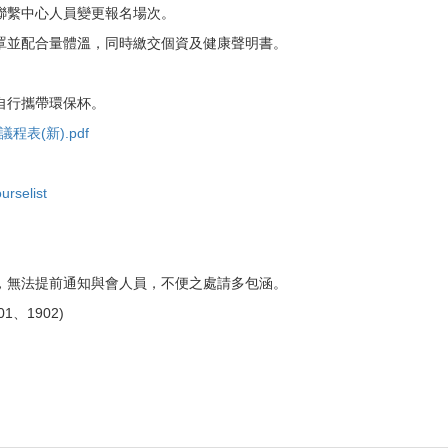
聯繫中心人員變更報名場次。
罩並配合量體溫，同時繳交個資及健康聲明書。
自行攜帶環保杯。
程表(新).pdf
urselist
，無法提前通知與會人員，不便之處請多包涵。
1、1902)