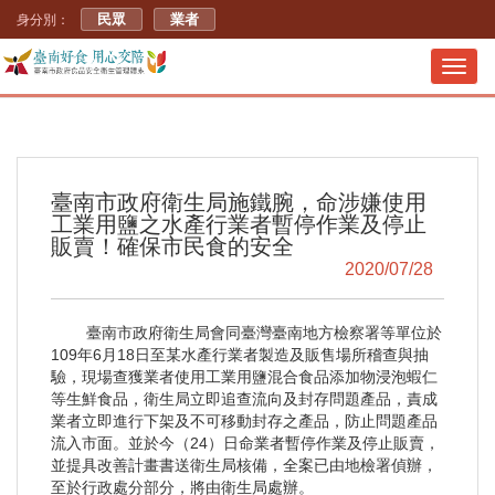
民眾
業者
身分別：
Toggl
navig
臺南市政府衛生局施鐵腕，命涉嫌使用
工業用鹽之水產行業者暫停作業及停止
販賣！確保市民食的安全
2020/07/28
臺南市政府衛生局會同臺灣臺南地方檢察署等單位於
109年6月18日至某水產行業者製造及販售場所稽查與抽
驗，現場查獲業者使用工業用鹽混合食品添加物浸泡蝦仁
等生鮮食品，衛生局立即追查流向及封存問題產品，責成
業者立即進行下架及不可移動封存之產品，防止問題產品
流入市面。並於今（24）日命業者暫停作業及停止販賣，
並提具改善計畫書送衛生局核備，全案已由地檢署偵辦，
至於行政處分部分，將由衛生局處辦。