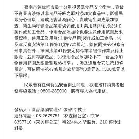
臺南市黃偉哲市長十分重視民眾食品安全衛生，對於
不肖業者涉嫌以非食品等級之原料添加於食品中，影響民
眾身心健康，造成危害甚為關心，責成衛生局應嚴加徹
查。衛生局呼籲食品業者切勿使用工業用鹽(非供食品用)
製作或加工食品，使用食品添加物也要注意使用範圍及限
量標準。使用工業用鹽(非供食品用)製作或加工食品，涉
及違反食安法第15條第1項第7款規定，除依同法第49條有
刑事責任外，按同法第41條規定得命業者暫停作業及停止
販賣，並封存該產品。另使用食品添加物不符「食品添加
物使用範圍及限量暨規格標準」，涉及違反食安法第18條
規定，可依同法第47條規定處新臺幣3萬元以上300萬元以
下罰鍰。
民眾若有任何食品安全衛生問題，歡迎撥打消費者服
務專線電話：0800-285000，將有專人為您服務。
發稿人：食品藥物管理科 張智怡 技士
連絡電話：06-2679751（林森辦公室）或06-
6357716（東興辦公室）轉224吳才堃股長、210 蔡玲珊
科長