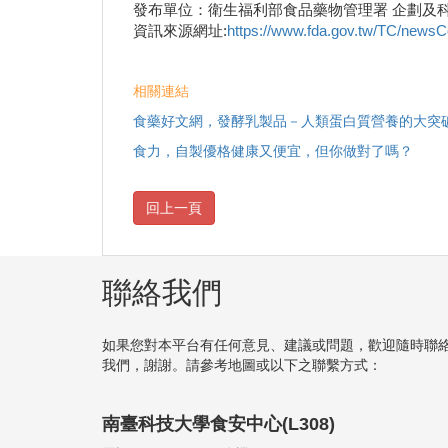
發布單位：衛生福利部食品藥物管理署 企劃及
資訊來源網址:
https://www.fda.gov.tw/TC/news
相關連結
食藥好文網，發酵乳製品－人類蛋白質營養的大突
食力，自製優格健康又便宜，但你做對了嗎？
聯絡我們
如果您對本平台有任何意見、建議或問題，歡迎隨時聯
我們，謝謝。請參考地圖或以下之聯繫方式：
南臺科技大學食安中心(L308)