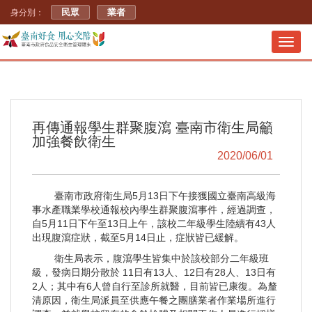
民眾
業者
身分別：
Toggl
navig
再傳通報學生群聚腹瀉 臺南市衛生局籲
加強餐飲衛生
2020/06/01
臺南市政府衛生局5月13日下午接獲國立臺南高級海
事水產職業學校通報校內學生群聚腹瀉事件，經過調查，
自5月11日下午至13日上午，該校二年級學生陸續有43人
出現腹瀉症狀，截至5月14日止，症狀皆已緩解。
衛生局表示，腹瀉學生皆集中於該校部分二年級班
級，發病日期分散於 11日有13人、12日有28人、13日有
2人；其中有6人曾自行至診所就醫，目前皆已康復。為釐
清原因，衛生局派員至供應午餐之團膳業者作業場所進行