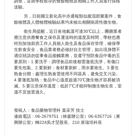
調查，並就學校留存的食餘檢體及相關工作人員進行採樣
送驗。
另，日前國立新化高中亦通報類似腹瀉群聚案件，食
餘檢體及人體檢體檢驗結果均未檢出相關病原性微生物。
衛生局提醒，近日各地氣溫可達30℃以上，團膳業者
應注意供應餐食之保存及運送時的溫度及時間，學校也應
特別加強廚房工作人員個人衛生及食品保存管理，確保學
生飲食安全，食品業者務必做好自主管理，如出現身體不
適症狀請勿從事食品接觸業務，並遵守預防食品中毒的五
要原則：1.要洗手：調理食品前後都需澈底洗淨，有傷口
要先包紮。2.要新鮮：食材要新鮮，用水要衛生。3.要生
熟食分開：處理生熟食需使用不同器具，避免交叉污染。
4.要澈底加熱：食品中心溫度超過70℃微生物才容易被消
滅。5.要注意保存溫度：低於7℃才能抑制微生物生長，室
溫不宜放置過久。
發稿人：食品藥物管理科 葉采芳 技士
連絡電話：06-2679751（林森辦公室）06-6357716（東
興辦公室）轉224吳才堃股長、210 黃瑞培科長