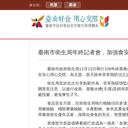
民眾
業者
身分別：
臺南市衛生局年終記者會，加強食
臺南市政府衛生局12月13日舉行108年終業
在安心用心交陪」為主題，當天除有登革熱防治之
衛生局並於此次分享創新作為，登革熱疫情監控方
關里長注意，以進行改善。屋簷水槽(天溝)及樹洞
處投藥，避免孳生孑孓。
食品安全方面，目前衛生局執行檢驗項目多達1,06
用藥檢驗、殘留農藥檢驗、水產動物、食米及重金屬
尋臺南衛生優良店家，保障自身食的安全。智慧稽查
黃偉哲市長提倡將臺南打造成為一個具「友善溫