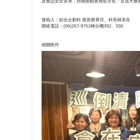
及食品安全宣導，持續推動黃偉哲市長「宜居大臺
發稿人：綜合企劃科 股長蔡菁芬、科長林美良
聯絡電話：(06)267-9751轉分機392、330
相關附件