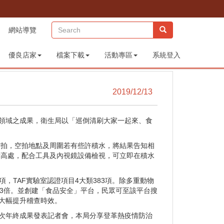
(sitemap)
網站導覽
優良店家
檔案下載
活動專區
系統登入
2019/12/13
領域之成果，衛生局以「巡倒清刷大家一起來、食
拍，空拍地點及周圍若有些許積水，將結果告知相
看高處，配合工具及內視鏡設備檢視，可立即在積水
，TAF實驗室認證項目4大類383項。除多重動物
逾3倍。並創建「食品安全」平台，民眾可至該平台搜
，大幅提升稽查時效。
次年終成果發表記者會，本局分享登革熱疫情防治