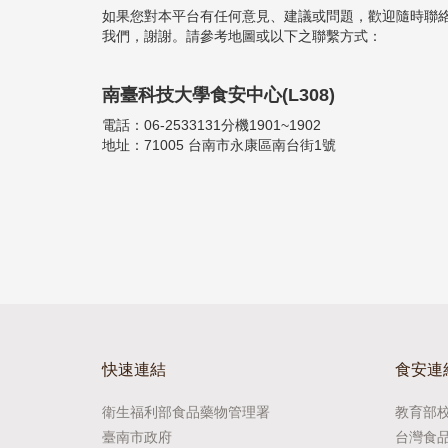
如果您對本平台有任何意見、建議或問題，歡迎隨時聯
我們，謝謝。請參考地圖或以下之聯繫方式：
南臺科技大學食安中心(L308)
電話：06-2533131分機1901~1902
地址：71005 台南市永康區南台街1號
快速連結
食安連
衛生福利部食品藥物管理署
教育部
臺南市政府
台灣食