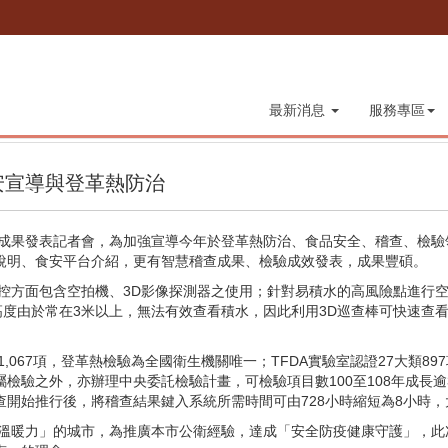
最新消息
服務專區
安宣導與登革熱防治
務成果發表記者會，為加強宣導今年於登革熱防治、食品安全、稽查、檢驗
說明、食安平台介紹，更有智慧稽查成果、檢驗成效發表，成果豐碩。
面包含空拍機、3D影像探測器之使用；針對易積水的高風險點進行空
高度由於常在3米以上，無法有效查看積水，因此利用3D巡查棒可快速查
7項，登革熱檢驗為全國衛生機關唯一；TFDA實驗室認證27大類897項
檢驗之外，亦辦理中央委託檢驗計畫，可檢驗項目數100至108年成長
開始推行後，將稽查結果鍵入系統所需時間可由728小時縮短為8小時
暖力」的城市，為推廣本市公衛經驗，達成「安全防疫健康守護」，此