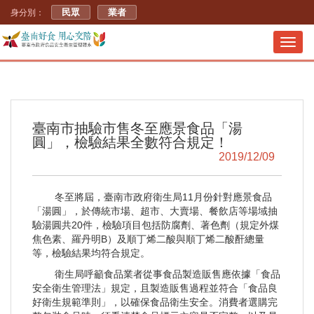
民眾
業者
身分別：
Toggl
navig
臺南市抽驗市售冬至應景食品「湯
圓」，檢驗結果全數符合規定！
2019/12/09
冬至將屆，臺南市政府衛生局11月份針對應景食品
「湯圓」，於傳統市場、超市、大賣場、餐飲店等場域抽
驗湯圓共20件，檢驗項目包括防腐劑、著色劑（規定外煤
焦色素、羅丹明B）及順丁烯二酸與順丁烯二酸酐總量
等，檢驗結果均符合規定。
衛生局呼籲食品業者從事食品製造販售應依據「食品
安全衛生管理法」規定，且製造販售過程並符合「食品良
好衛生規範準則」，以確保食品衛生安全。消費者選購完