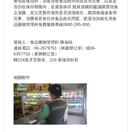
整包裝食品時，須看清楚食品標示內容是否完整，以及是
否仍在保存期限內，並適當保存;散裝湯圓則建議購買現做
之湯圓，並注意製作場所是否清潔衛生，購買後儘速食用
完畢。消費者若有任何食品衛生問題，歡迎洽詢衛生局食
品藥物管理科免費服務專線0800-285-000。
發稿人：食品藥物管理科 陳淑純
連絡電話：06-2679751（林森辦公室）或06-
6357716（東興辦公室）
轉224吳才堃股長、210 黃瑞培科長
相關附件