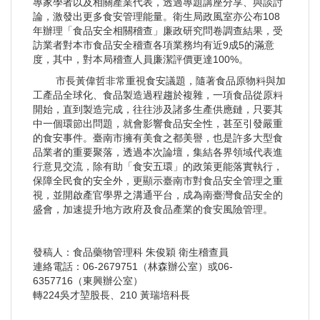
專家學者以及相關產業代表，透過專題講座分享、與談討
論，激發出更多食安管理能量。衛生局政風室亦公布108
年辦理「食品安全相關稽查」廉政研究問卷調查結果，受
訪業者對本市食品安全稽查各項業務均有近9成5的滿意
度，其中，對本局稽查人員廉潔評價更達100%。
市長黃偉哲非常重視食安議題，隨著食品原物料與加
工產品全球化、食品製造過程趨於複雜，一項食品從原料
開始，直到製造完成，往往涉及諸多生產供應鏈，只要其
中一個環節出問題，就會影響食品安全性，甚至引發嚴重
的食安事件。臺南市擁有美食之都美譽，也是許多大型食
品業者的重要聚落，透過本次論壇，集結各界領域代表進
行意見交流，除有助「食安五環」的政策更能落實執行，
保障全民食的安全外，更顯示臺南市對食品安全管理之重
視，並開啟產官學界之溝通平台，成為南臺灣食品安全的
盛會，加速提升地方政府及食品產業的食安風險管理。
發稿人：食品藥物管理科 朱俊穎 衛生稽查員
連絡電話：06-2679751（林森辦公室）或06-
6357716（東興辦公室）
轉224吳才堃股長、210 黃瑞培科長