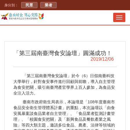
民眾
業者
身分別：
Toggl
navig
「第三屆南臺灣食安論壇」圓滿成功！
2019/12/06
「第三屆南臺灣食安論壇」於今（6）日假南臺科技
大學舉行，針對食安事件進行回顧與前瞻，導入自主管理
為食安把關，吸引南臺灣產官學界上百人參加，為食品安
全注入活力。
臺南市政府衛生局表示，本論壇是「108年度臺南市
食品安全衛生管理體系計畫」的重點，本次論壇以「由食
安風暴案談食品業者自主管理」、「食品業者監測計畫管
理」、「校園食安把關」及「新興食品及餐飲產業之風
險」等四大類主題，邀請多位食品、農產、法律等領域的