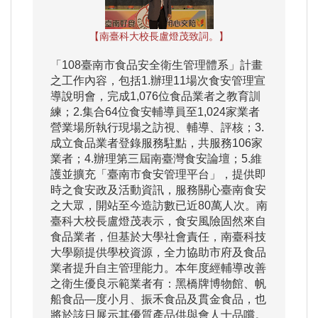
【南臺科大校長盧燈茂致詞。】
「108臺南市食品安全衛生管理體系」計畫
之工作內容，包括1.辦理11場次食安管理宣
導說明會，完成1,076位食品業者之教育訓
練；2.集合64位食安輔導員至1,024家業者
營業場所執行現場之訪視、輔導、評核；3.
成立食品業者登錄服務駐點，共服務106家
業者；4.辦理第三屆南臺灣食安論壇；5.維
護並擴充「臺南市食安管理平台」，提供即
時之食安政及活動資訊，服務關心臺南食安
之大眾，開站至今造訪數已近80萬人次。南
臺科大校長盧燈茂表示，食安風險固然來自
食品業者，但基於大學社會責任，南臺科技
大學願提供學校資源，全力協助市府及食品
業者提升自主管理能力。本年度經輔導改善
之衛生優良示範業者有：黑橋牌博物館、帆
船食品—度小月、振禾食品及貫金食品，也
將於該日展示其優質產品供與會人士品嚐。