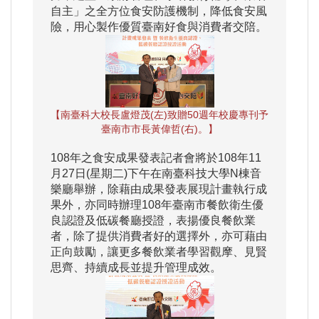
自主」之全方位食安防護機制，降低食安風
險，用心製作優質臺南好食與消費者交陪。
【南臺科大校長盧燈茂(左)致贈50週年校慶專刊予
臺南市市長黃偉哲(右)。】
108年之食安成果發表記者會將於108年11
月27日(星期二)下午在南臺科技大學N棟音
樂廳舉辦，除藉由成果發表展現計畫執行成
果外，亦同時辦理108年臺南市餐飲衛生優
良認證及低碳餐廳授證，表揚優良餐飲業
者，除了提供消費者好的選擇外，亦可藉由
正向鼓勵，讓更多餐飲業者學習觀摩、見賢
思齊、持續成長並提升管理成效。