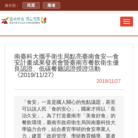
民眾
業者
身分別：
Toggl
navig
南臺科大攜手衛生局點亮臺南食安—食
安計畫成果發表會暨臺南市餐飲衛生優
良認證、低碳餐廳認證授證活動
《2019/11/27》
2019/11/27
「食安」一直是國人關心的焦點議題，甚至
可以說人民「食的安心」，國家才得以「長
治久安」。為了打造臺南市「美食好食」的
餐飲環境，臺南市政府衛生局與南臺科技大
學協力合作，結合產官學研的食安專業人
力，建置「政府管理、學研教育輔導、業者