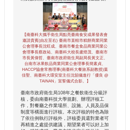
【南臺科大攜手衛生局點亮臺南食安成果發表會
邀請貴賓(由左至右) 臺南市直轄市糕餅商業同業
公會理事長沈旺成、臺南市餐盒食品商業同業公
會理事長蔡政祐、南臺科大校長盧燈茂、臺南市
市長黃偉哲、臺南市政府衛生局副局長黃文正、
台南市冰果飲品商業同業公會理事長簡素貞、
HACCP協會常務理事(南臺科大餐旅系副教授)葉
佳聖、南臺科大環安室主任沈韶儀進行「優良 @
TAINAN」宣誓儀式合影。】
臺南市政府衛生局108年之餐飲衛生分級評
核，委由南臺科技大學規劃、辦理評核工
作，對餐廳之作業場所、設施、人員及品保
制度等構面進行評核。本次評核的特色為除
了依往例執行評核外，評核委員還對業者可
再精進之處提供建議，期望業者可以好上加