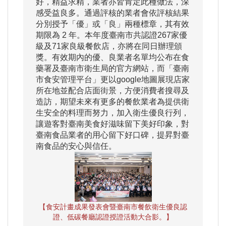
好，精益求精，業者亦皆肯定此種做法，深
感受益良多。通過評核的業者會依評核結果
分別授予「優」或「良」兩種標章，其有效
期限為 2 年。本年度臺南市共認證267家優
級及71家良級餐飲店，亦將在同日辦理頒
獎。有效期內的優、良業者名單均公布在食
藥署及臺南市衛生局的官方網站，而「臺南
市食安管理平台」更以google地圖展現店家
所在地並配合店面街景，方便消費者搜尋及
造訪，期望未來有更多的餐飲業者為提供衛
生安全的料理而努力，加入衛生優良行列，
讓遊客對臺南美食好滋味留下美好印象，對
臺南食品業者的用心留下好口碑，提昇對臺
南食品的安心與信任。
【食安計畫成果發表會暨臺南市餐飲衛生優良認
證、低碳餐廳認證授證活動大合影。】