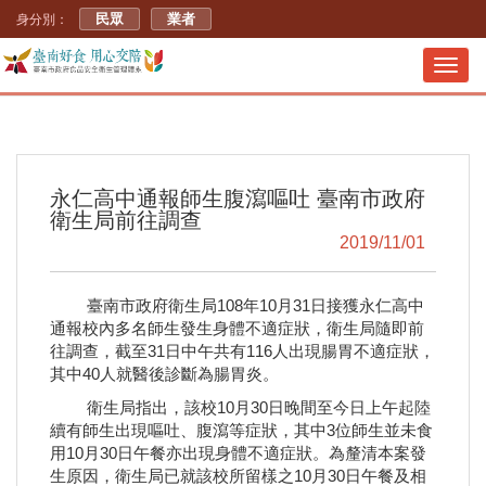
民眾
業者
身分別：
Toggl
navig
永仁高中通報師生腹瀉嘔吐 臺南市政府
衛生局前往調查
2019/11/01
臺南市政府衛生局108年10月31日接獲永仁高中
通報校內多名師生發生身體不適症狀，衛生局隨即前
往調查，截至31日中午共有116人出現腸胃不適症狀，
其中40人就醫後診斷為腸胃炎。
衛生局指出，該校10月30日晚間至今日上午起陸
續有師生出現嘔吐、腹瀉等症狀，其中3位師生並未食
用10月30日午餐亦出現身體不適症狀。為釐清本案發
生原因，衛生局已就該校所留樣之10月30日午餐及相