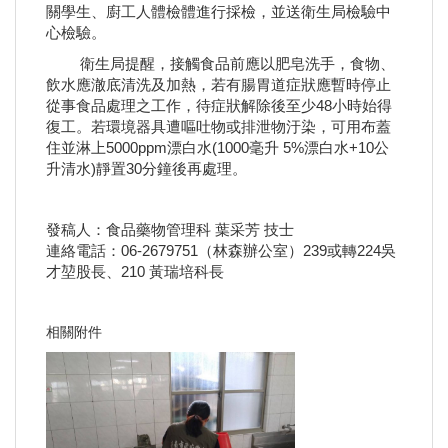
關學生、廚工人體檢體進行採檢，並送衛生局檢驗中
心檢驗。
衛生局提醒，接觸食品前應以肥皂洗手，食物、
飲水應澈底清洗及加熱，若有腸胃道症狀應暫時停止
從事食品處理之工作，待症狀解除後至少48小時始得
復工。若環境器具遭嘔吐物或排泄物汙染，可用布蓋
住並淋上5000ppm漂白水(1000毫升 5%漂白水+10公
升清水)靜置30分鐘後再處理。
發稿人：食品藥物管理科 葉采芳 技士
連絡電話：06-2679751（林森辦公室）239或轉224吳
才堃股長、210 黃瑞培科長
相關附件