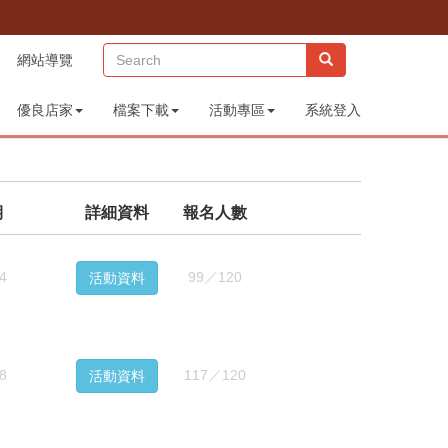
(sitemap)
網站導覽
優良店家
檔案下載
活動專區
系統登入
期
詳細資料
報名人數
4
99／120
活動資料
8
117／120
活動資料