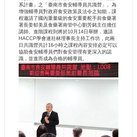
系計畫」之「臺南市食安輔導員共識營」。為
增強輔導員對政府食安政策及法令之知能，課
程邀請了國內重量級的食安重要舵手前食藥署
署長姜郁美及食藥署南管中心劉芳銘主任擔任
講師。進階課程則將於10月14日舉辦，邀請
HACCP學會連壯林理事長主持工作坊，此兩
日共識營共計16小時之課程內容安排必定可以
協助食安輔導員們對食安管理有更深入的認
識，並進而成為合格的輔導員。