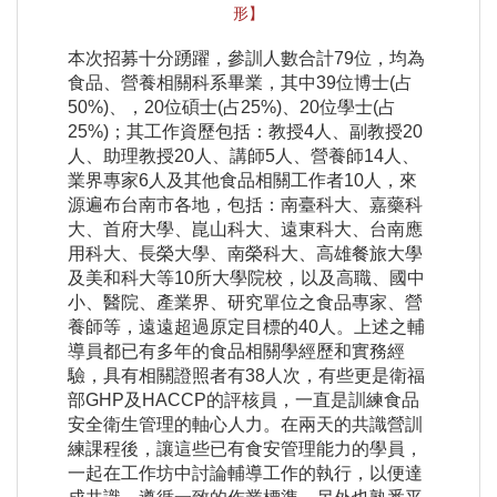
形】
本次招募十分踴躍，參訓人數合計79位，均為
食品、營養相關科系畢業，其中39位博士(占
50%)、，20位碩士(占25%)、20位學士(占
25%)；其工作資歷包括：教授4人、副教授20
人、助理教授20人、講師5人、營養師14人、
業界專家6人及其他食品相關工作者10人，來
源遍布台南市各地，包括：南臺科大、嘉藥科
大、首府大學、崑山科大、遠東科大、台南應
用科大、長榮大學、南榮科大、高雄餐旅大學
及美和科大等10所大學院校，以及高職、國中
小、醫院、產業界、研究單位之食品專家、營
養師等，遠遠超過原定目標的40人。上述之輔
導員都已有多年的食品相關學經歷和實務經
驗，具有相關證照者有38人次，有些更是衛福
部GHP及HACCP的評核員，一直是訓練食品
安全衛生管理的軸心人力。在兩天的共識營訓
練課程後，讓這些已有食安管理能力的學員，
一起在工作坊中討論輔導工作的執行，以便達