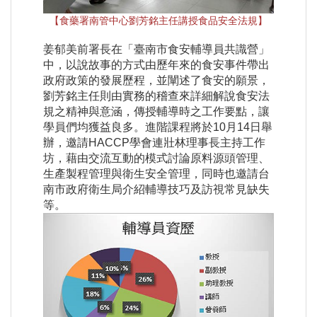
【食藥署南管中心劉芳銘主任講授食品安全法規】
姜郁美前署長在「臺南市食安輔導員共識營」
中，以說故事的方式由歷年來的食安事件帶出
政府政策的發展歷程，並闡述了食安的願景，
劉芳銘主任則由實務的稽查來詳細解說食安法
規之精神與意涵，傳授輔導時之工作要點，讓
學員們均獲益良多。進階課程將於10月14日舉
辦，邀請HACCP學會連壯林理事長主持工作
坊，藉由交流互動的模式討論原料源頭管理、
生產製程管理與衛生安全管理，同時也邀請台
南市政府衛生局介紹輔導技巧及訪視常見缺失
等。