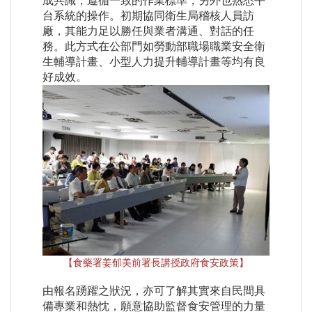
成共識，遵循一致的作業標準，另外也熟悉平
台系統的操作。初期協同衛生局稽核人員訪
廠，其能力足以勝任與業者溝通、對話的任
務。此方式在公部門如勞動部職場職業安全衛
生輔導計畫、小型人力提升輔導計畫等均有良
好成效。
【食藥署姜郁美前署長講授政府食安政策】
由報名踴躍之狀況，亦可了解其實來自民間具
備專業和熱忱，願意協助監督食安管理的力量