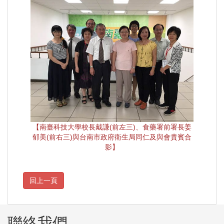
【南臺科技大學校長戴謙(前左三)、食藥署前署長姜
郁美(前右三)與台南市政府衛生局同仁及與會貴賓合
影】
聯絡我們