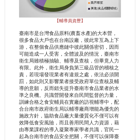
【輔導員資歷】
臺南市是台灣食品原料(農畜水產)的大本營，
很多食品大戶也在台南設廠，彼此常互為上下
游，在整個食品供應鏈中彼此關係密切，因而
可能造成一人受害，全體波及的情況，臺南市
衛生局雖積極抽驗、輔導及查核，但畢竟人力
有限。此外，衛生局身負第三級品管的稽核之
責，若現場發現業者有違規之處，依法必須開
罰，如此則又影響業者接受政府單位查核及輔
導的意願，反而錯失提升臺南市食品業者的水
準之良機。共識營開發來自民間監督的力量，
訓練合格之食安輔員在實廠的訪視輔導中，配
合台南市政府衛生局以輔導廠商增能為優先的
施政方針，協助食品廠大量優質化不僅可以有
效降低食安風險，而且善用民間人力資源，藉
由專業課程的導入凝聚專家學者共識，官民一
起為台南市的食品安全把關，不僅可以保障臺